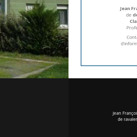
Jean Fr
de
d
Cla
Prof
Cont
d'infor
Jean Françoi
de ravale