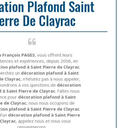
ation Plafond Saint
erre De Clayrac
n François PAGES
, vous offrent leurs
ences et expériences, depuis 2006, en
ion plafond à Saint Pierre de Clayrac
.
herchez un
décoration plafond à Saint
de Clayrac
, n'hésitez pas à nous appeler,
pondrons à vos questions de
décoration
 à Saint Pierre de Clayrac
. Faîtes nous
ance pour
décoration plafond à Saint
re de Clayrac
, nous nous occupons de
ion plafond à Saint Pierre de Clayrac
.
d'un
décoration plafond à Saint Pierre
Clayrac
, appelez nous et nous vous
renseignerons.