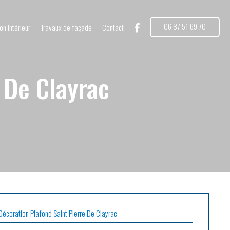
06 87 51 69 70
on intérieur
Travaux de façade
Contact
 De Clayrac
Décoration Plafond Saint Pierre De Clayrac