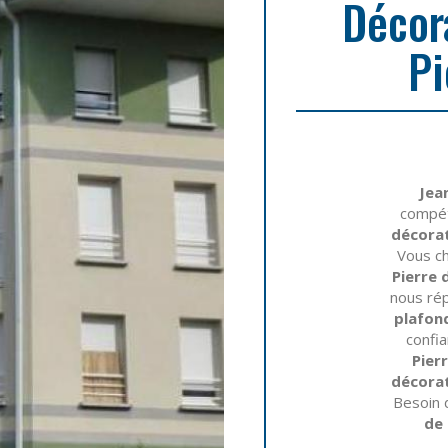
Décor
Pi
Jea
compét
décorat
Vous c
Pierre 
nous ré
plafond
confi
Pier
décorat
Besoin 
de 